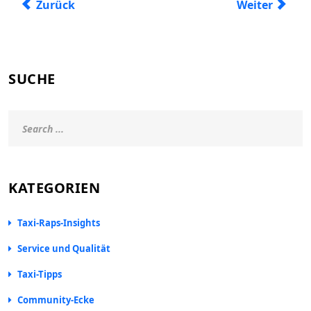
Vorheriger Beitrag: Tara - unser digitaler Lichtblick 
Nächster Beit
Zurück
Weiter
SUCHE
KATEGORIEN
Taxi-Raps-Insights
Service und Qualität
Taxi-Tipps
Community-Ecke